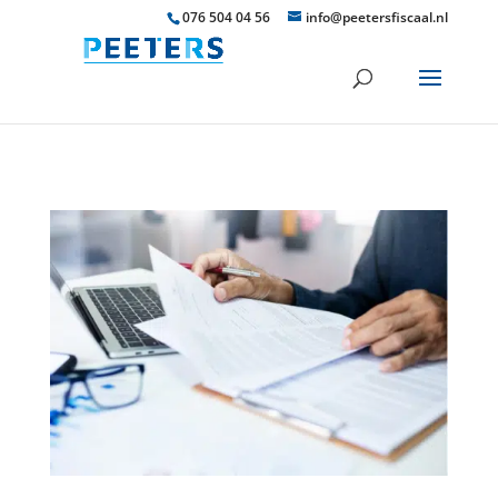
076 504 04 56
info@peetersfiscaal.nl
KRIJGT U EEN
LEVENSVERZEKERING
GESCHONKEN?