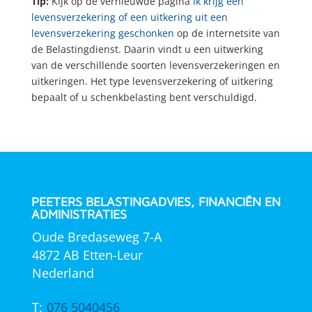
Tip:
Kijk op de vernieuwde pagina
Ik krijg een
levensverzekering of een uitkering uit een
levensverzekering geschonken
op de internetsite van
de Belastingdienst. Daarin vindt u een uitwerking
van de verschillende soorten levensverzekeringen en
uitkeringen. Het type levensverzekering of uitkering
bepaalt of u schenkbelasting bent verschuldigd.
PEETERS BELASTINGADVIES, FINANCIËN EN
ADMINISTRATIES
Oude Bredaseweg 7-A
4872 AB Etten-Leur
Nederland
T:
076 5040456